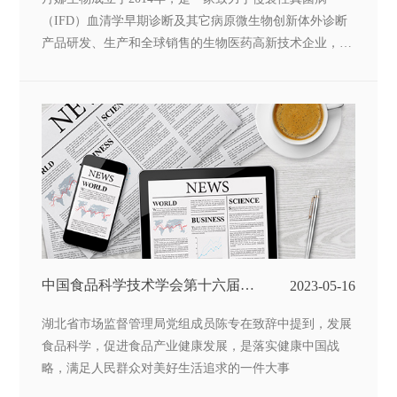
（IFD）血清学早期诊断及其它病原微生物创新体外诊断
产品研发、生产和全球销售的生物医药高新技术企业，入
选第一批国家重点专精特新“小巨人”企业，是天津市制造
业单项冠军企业、国家知识产权优势企业、天津市科技领
军培育企业。
中国食品科学技术学会第十六届年
2023-05-16
会暨第十届中美食品业高层论坛在
武汉召开
湖北省市场监督管理局党组成员陈专在致辞中提到，发展
食品科学，促进食品产业健康发展，是落实健康中国战
略，满足人民群众对美好生活追求的一件大事