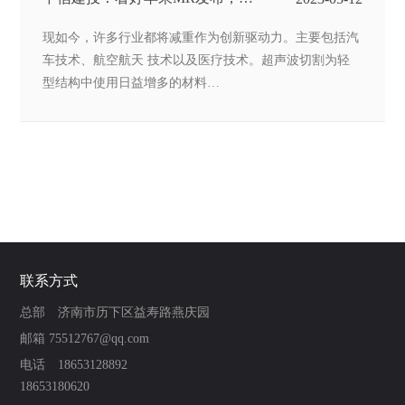
及AI技术的快速发展
现如今，许多行业都将减重作为创新驱动力。主要包括汽
车技术、航空航天 技术以及医疗技术。超声波切割为轻
型结构中使用日益增多的材料…
联系方式
总部 济南市历下区益寿路燕庆园
邮箱 75512767@qq.com
电话 18653128892
18653180620