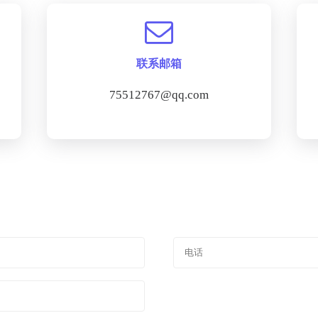
联系邮箱
75512767@qq.com