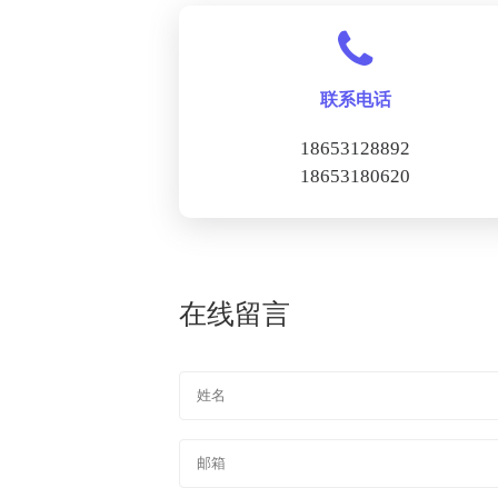
联系电话
18653128892
18653180620
在线留言