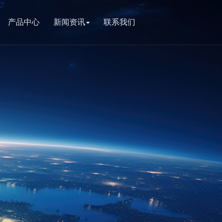
产品中心
新闻资讯
联系我们